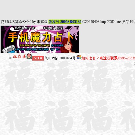
瓷都取名算命
®v9.6 by
李辉煌
版权号:
2005SR05135
©20240403
http://CiDu.net
八字知
©
51La
闽ICP备05000184号
如何改名？
点这
或
联系
:0595-235