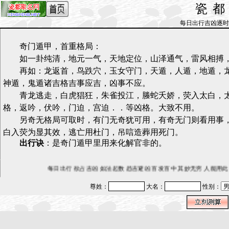
瓷
每日出行吉凶逐时预测_b
奇门遁甲，首重格局：
如一卦纯清，地元一气，天地定位，山泽通气，雷风相搏，
再如：龙返首，鸟跌穴，玉女守门，天遁，人遁，地遁，龙
神遁，鬼遁诸吉格吉事应吉，凶事不应。
青龙逃走，白虎猖狂，朱雀投江，螣蛇夭娇，荧入太白，太
格，返吟，伏吟，门迫，宫迫．．等凶格。大致不用。
另奇无格局可取时，有门无奇犹可用，有奇无门则看用事，
白入荧为显其效，逃亡用杜门，吊唁造葬用死门。
出行诀
：是奇门遁甲里用来化解官非的。
每日出行 欲占吉凶 如法起数 趋吉避凶 百发百中 其妙无穷 人能用此
尊姓：
大名：
性别：