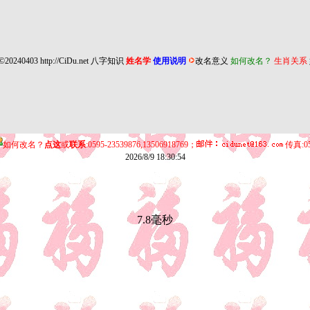
©20240403
http://CiDu.net
八字知识
姓名学
使用说明
改名意义
如何改名？
生肖关系
如何改名？
点这
或
联系
:0595-23539876,13506918769；
传真:05
2026/8/9 18:30:54
7.8毫秒