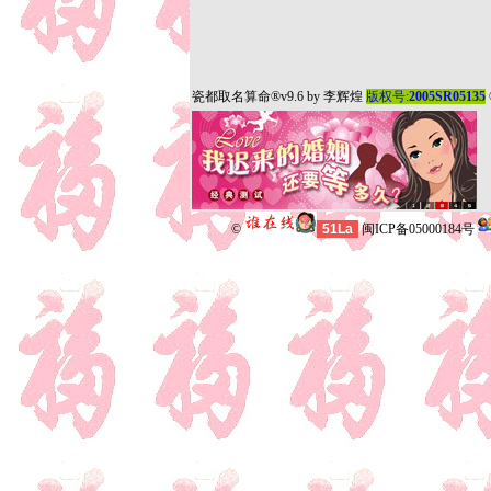
瓷都取名算命
®v9.6 by
李辉煌
版权号:
2005SR05135
©
51La
闽ICP备05000184号