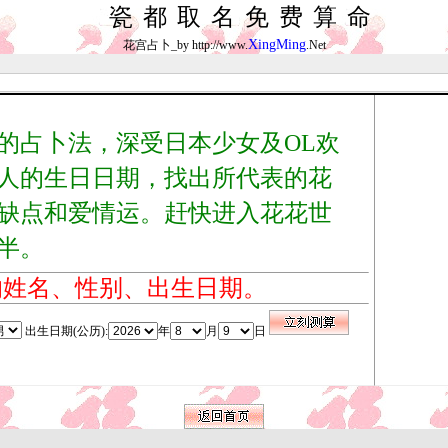
瓷都取名免费算命
XingMing
花宫占卜_by http://www.
.Net
占卜法，深受日本少女及OL欢
人的生日日期，找出所代表的花
缺点和爱情运。赶快进入花花世
半。
的姓名、性别、出生日期。
出生日期(公历):
年
月
日