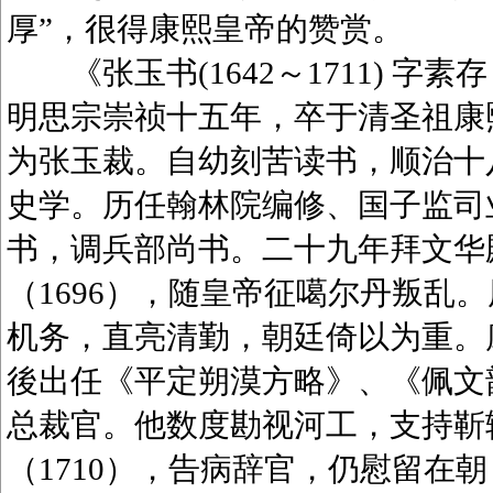
厚”，很得康熙皇帝的赞赏。
《张玉书(1642～1711) 字
明思宗崇祯十五年，卒于清圣祖康
为张玉裁。自幼刻苦读书，顺治十八
史学。历任翰林院编修、国子监司业
书，调兵部尚书。二十九年拜文华
（1696），随皇帝征噶尔丹叛乱
机务，直亮清勤，朝廷倚以为重。康
後出任《平定朔漠方略》、《佩文韵府
总裁官。他数度勘视河工，支持靳
（1710），告病辞官，仍慰留在朝