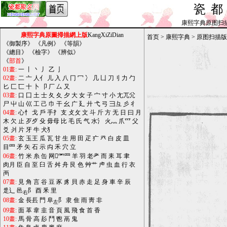
瓷
康熙字典原图扫描版_b
康熙字典原圖掃描網上版
KangXiZiDian
首页
>
康熙字典
>
原图扫描版
《
御製序
》 《
凡例
》 《
等韻
》
《
總目
》 《
檢字
》 《
辨似
》
《
部首
》
01畫:
一
丨
丶
丿
乙
亅
02畫:
二
亠
人亻
儿
入
八
冂
冖
冫
几
凵
刀刂
力
勹
匕
匚
匸
十
卜
卩
厂
厶
又
03畫:
口
囗
土
士
夂
夊
夕
大
女
子
宀
寸
小
尢兀尣
尸
屮
山
巛
工
己
巾
干
幺
广
廴
廾
弋
弓
彐彑
彡
彳
04畫:
心忄
戈
戶
手扌
支
攴攵
文
斗
斤
方
无
日
曰
月
木
欠
止
歹歺
殳
毋母
比
毛
氏
气
水氵
火灬
爪爫
父
爻
爿
片
牙
牛
犬犭
05畫:
玄
玉王
瓜
瓦
甘
生
用
田
疋
疒
癶
白
皮
皿
目罒
矛
矢
石
示
禸
禾
穴
立
06畫:
竹
米
糸
缶
网罓罒
羊
羽
老耂
而
耒
耳
聿
肉月
臣
自
至
臼
舌
舛
舟
艮
色
艸艹
虍
虫
血
行
衣
襾
07畫:
見
角
言
谷
豆
豕
豸
貝
赤
走
足
身
車
辛
辰
辵辶
邑
阝
酉
釆
里
右
08畫:
金
長镸
門
阜
阝
隶
隹
雨
靑
非
左
09畫:
面
革
韋
韭
音
頁
風
飛
食
首
香
10畫:
馬
骨
高
髟
鬥
鬯
鬲
鬼