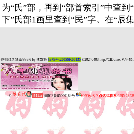
为“氏”部，再到“部首索引”中查到“
下”氏部1画里查到“民”字。在“辰
瓷都取名算命
®v9.6 by
李辉煌
版权号:
2005SR05135
©20240403
http://CiDu.net
八字知
©
51La
闽ICP备05000184号
如何改名？
点这
或
联系
:0595-235