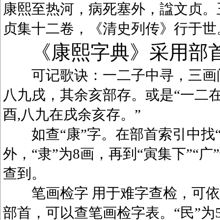
康熙至热河，病死塞外，諡文贞。
贞集十二卷，《清史列传》行于世
《康熙字典》采用部
可记歌诀：一二子中寻，三画问
八九戌，其余亥部存。或是“一二在
酉,八九在戌余亥存。”
如查“康”字。在部首索引中找“广
外，“隶”为8画，再到“寅集下”“广
查到。
笔画检字 用于难字查检，可依笔
部首，可以查笔画检字表。“民”为