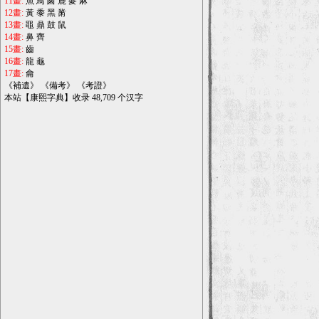
11畫:
魚
鳥
鹵
鹿
麥
麻
12畫:
黃
黍
黑
黹
13畫:
黽
鼎
鼓
鼠
14畫:
鼻
齊
15畫:
齒
16畫:
龍
龜
17畫:
龠
《
補遺
》 《
備考
》 《
考證
》
本站【康熙字典】收录 48,709 个汉字