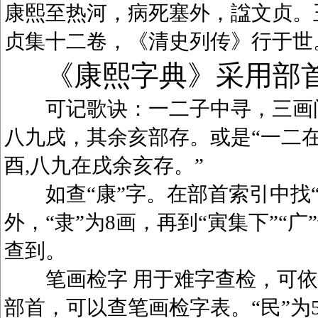
康熙至热河，病死塞外，諡文贞。
贞集十二卷，《清史列传》行于世
《康熙字典》采用部
可记歌诀：一二子中寻，三画问
八九戌，其余亥部存。或是“一二在
酉,八九在戌余亥存。”
如查“康”字。在部首索引中找“广
外，“隶”为8画，再到“寅集下”“广
查到。
笔画检字 用于难字查检，可依笔
部首，可以查笔画检字表。“民”为