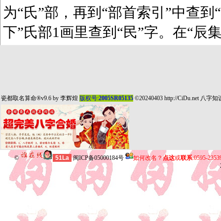
为“氏”部，再到“部首索引”中查到“
下”氏部1画里查到“民”字。在“辰
瓷都取名算命
®v9.6 by
李辉煌
版权号:
2005SR05135
©20240403
http://CiDu.net
八字知
©
51La
闽ICP备05000184号
如何改名？
点这
或
联系
:0595-235