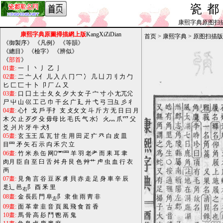
瓷
康熙字典原图扫描版_b
康熙字典原圖掃描網上版
KangXiZiDian
首页
>
康熙字典
>
原图扫描版
《
御製序
》 《
凡例
》 《
等韻
》
《
總目
》 《
檢字
》 《
辨似
》
《
部首
》
01畫:
一
丨
丶
丿
乙
亅
02畫:
二
亠
人亻
儿
入
八
冂
冖
冫
几
凵
刀刂
力
勹
匕
匚
匸
十
卜
卩
厂
厶
又
03畫:
口
囗
土
士
夂
夊
夕
大
女
子
宀
寸
小
尢兀尣
尸
屮
山
巛
工
己
巾
干
幺
广
廴
廾
弋
弓
彐彑
彡
彳
04畫:
心忄
戈
戶
手扌
支
攴攵
文
斗
斤
方
无
日
曰
月
木
欠
止
歹歺
殳
毋母
比
毛
氏
气
水氵
火灬
爪爫
父
爻
爿
片
牙
牛
犬犭
05畫:
玄
玉王
瓜
瓦
甘
生
用
田
疋
疒
癶
白
皮
皿
目罒
矛
矢
石
示
禸
禾
穴
立
06畫:
竹
米
糸
缶
网罓罒
羊
羽
老耂
而
耒
耳
聿
肉月
臣
自
至
臼
舌
舛
舟
艮
色
艸艹
虍
虫
血
行
衣
襾
07畫:
見
角
言
谷
豆
豕
豸
貝
赤
走
足
身
車
辛
辰
辵辶
邑
阝
酉
釆
里
右
08畫:
金
長镸
門
阜
阝
隶
隹
雨
靑
非
左
09畫:
面
革
韋
韭
音
頁
風
飛
食
首
香
10畫:
馬
骨
高
髟
鬥
鬯
鬲
鬼