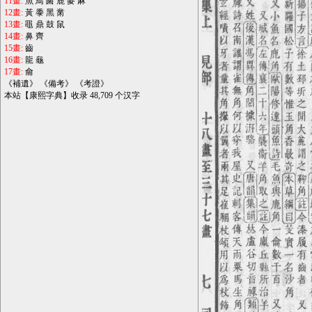
11畫:
魚
鳥
鹵
鹿
麥
麻
12畫:
黃
黍
黑
黹
13畫:
黽
鼎
鼓
鼠
14畫:
鼻
齊
15畫:
齒
16畫:
龍
龜
17畫:
龠
《
補遺
》 《
備考
》 《
考證
》
本站【康熙字典】收录 48,709 个汉字