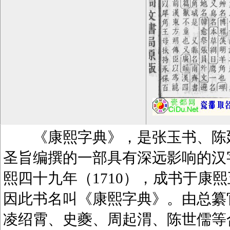
《康熙字典》，是张玉书、陈廷
圣旨编撰的一部具有深远影响的汉
熙四十九年（1710），成书于康熙
因此书名叫《康熙字典》。由总纂
凌绍霄、史夔、周起渭、陈世儒等