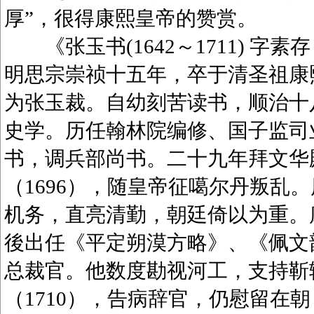
厚”，很得康熙皇帝的赞赏。
《张玉书(1642～1711) 字
明思宗崇祯十五年，卒于清圣祖康
为张玉裁。自幼刻苦读书，顺治十八
史学。历任翰林院编修、国子监司业
书，调兵部尚书。二十九年拜文华
（1696），随皇帝征噶尔丹叛乱
机务，直亮清勤，朝廷倚以为重。康
後出任《平定朔漠方略》、《佩文韵府
总裁官。他数度勘视河工，支持靳
（1710），告病辞官，仍慰留在朝