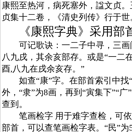
康熙至热河，病死塞外，諡文贞。
贞集十二卷，《清史列传》行于世
《康熙字典》采用部
可记歌诀：一二子中寻，三画问
八九戌，其余亥部存。或是“一二在
酉,八九在戌余亥存。”
如查“康”字。在部首索引中找“广
外，“隶”为8画，再到“寅集下”“广
查到。
笔画检字 用于难字查检，可依笔
部首，可以查笔画检字表。“民”为