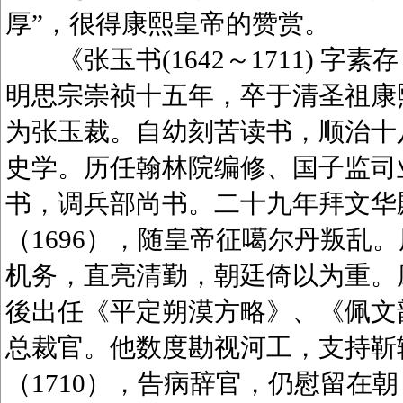
厚”，很得康熙皇帝的赞赏。
《张玉书(1642～1711) 字
明思宗崇祯十五年，卒于清圣祖康
为张玉裁。自幼刻苦读书，顺治十八
史学。历任翰林院编修、国子监司业
书，调兵部尚书。二十九年拜文华
（1696），随皇帝征噶尔丹叛乱
机务，直亮清勤，朝廷倚以为重。康
後出任《平定朔漠方略》、《佩文韵府
总裁官。他数度勘视河工，支持靳
（1710），告病辞官，仍慰留在朝