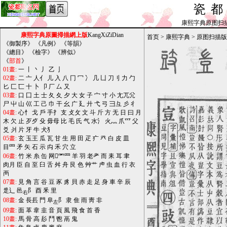
瓷
康熙字典原图扫描版_b
康熙字典原圖掃描網上版
KangXiZiDian
首页
>
康熙字典
>
原图扫描版
《
御製序
》 《
凡例
》 《
等韻
》
《
總目
》 《
檢字
》 《
辨似
》
《
部首
》
01畫:
一
丨
丶
丿
乙
亅
02畫:
二
亠
人亻
儿
入
八
冂
冖
冫
几
凵
刀刂
力
勹
匕
匚
匸
十
卜
卩
厂
厶
又
03畫:
口
囗
土
士
夂
夊
夕
大
女
子
宀
寸
小
尢兀尣
尸
屮
山
巛
工
己
巾
干
幺
广
廴
廾
弋
弓
彐彑
彡
彳
04畫:
心忄
戈
戶
手扌
支
攴攵
文
斗
斤
方
无
日
曰
月
木
欠
止
歹歺
殳
毋母
比
毛
氏
气
水氵
火灬
爪爫
父
爻
爿
片
牙
牛
犬犭
05畫:
玄
玉王
瓜
瓦
甘
生
用
田
疋
疒
癶
白
皮
皿
目罒
矛
矢
石
示
禸
禾
穴
立
06畫:
竹
米
糸
缶
网罓罒
羊
羽
老耂
而
耒
耳
聿
肉月
臣
自
至
臼
舌
舛
舟
艮
色
艸艹
虍
虫
血
行
衣
襾
07畫:
見
角
言
谷
豆
豕
豸
貝
赤
走
足
身
車
辛
辰
辵辶
邑
阝
酉
釆
里
右
08畫:
金
長镸
門
阜
阝
隶
隹
雨
靑
非
左
09畫:
面
革
韋
韭
音
頁
風
飛
食
首
香
10畫:
馬
骨
高
髟
鬥
鬯
鬲
鬼