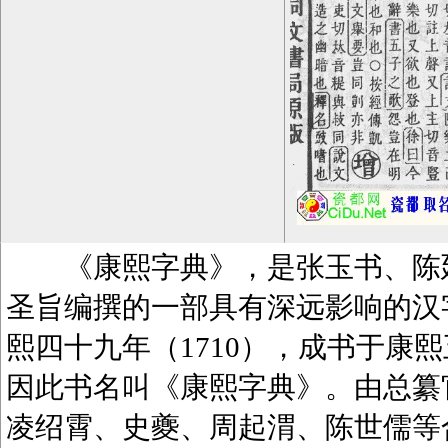
《康熙字典》，是张玉书、陈廷
圣旨编撰的一部具有深远影响的汉
熙四十九年（1710），成书于康熙
因此书名叫《康熙字典》。由总纂
凌绍霄、史夔、周起渭、陈世儒等