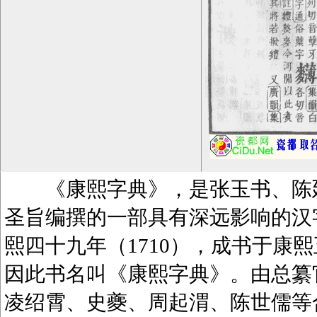
《康熙字典》，是张玉书、陈廷
圣旨编撰的一部具有深远影响的汉
熙四十九年（1710），成书于康熙
因此书名叫《康熙字典》。由总纂
凌绍霄、史夔、周起渭、陈世儒等