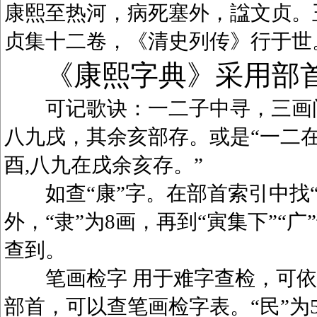
康熙至热河，病死塞外，諡文贞。
贞集十二卷，《清史列传》行于世
《康熙字典》采用部
可记歌诀：一二子中寻，三画问
八九戌，其余亥部存。或是“一二在
酉,八九在戌余亥存。”
如查“康”字。在部首索引中找“广
外，“隶”为8画，再到“寅集下”“广
查到。
笔画检字 用于难字查检，可依笔
部首，可以查笔画检字表。“民”为