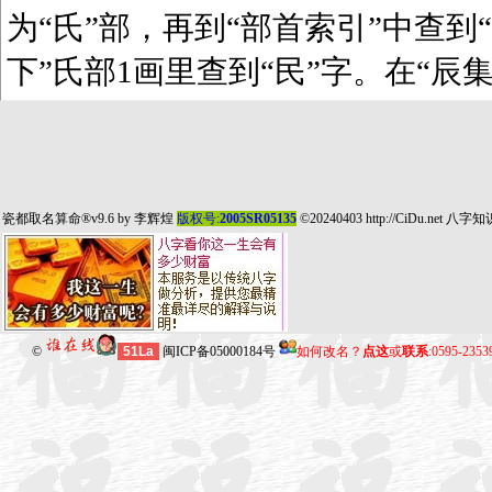
为“氏”部，再到“部首索引”中查到“
下”氏部1画里查到“民”字。在“辰
瓷都取名算命
®v9.6 by
李辉煌
版权号:
2005SR05135
©20240403
http://CiDu.net
八字知
©
51La
闽ICP备05000184号
如何改名？
点这
或
联系
:0595-235