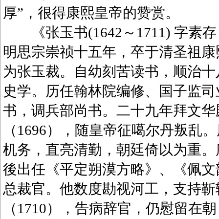
厚”，很得康熙皇帝的赞赏。
《张玉书(1642～1711) 字
明思宗崇祯十五年，卒于清圣祖康
为张玉裁。自幼刻苦读书，顺治十八
史学。历任翰林院编修、国子监司业
书，调兵部尚书。二十九年拜文华
（1696），随皇帝征噶尔丹叛乱
机务，直亮清勤，朝廷倚以为重。康
後出任《平定朔漠方略》、《佩文韵府
总裁官。他数度勘视河工，支持靳
（1710），告病辞官，仍慰留在朝