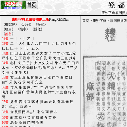
瓷
康熙字典原图扫描版_b
康熙字典原圖掃描網上版
KangXiZiDian
首页
>
康熙字典
>
原图扫描版
《
御製序
》 《
凡例
》 《
等韻
》
《
總目
》 《
檢字
》 《
辨似
》
《
部首
》
01畫:
一
丨
丶
丿
乙
亅
02畫:
二
亠
人亻
儿
入
八
冂
冖
冫
几
凵
刀刂
力
勹
匕
匚
匸
十
卜
卩
厂
厶
又
03畫:
口
囗
土
士
夂
夊
夕
大
女
子
宀
寸
小
尢兀尣
尸
屮
山
巛
工
己
巾
干
幺
广
廴
廾
弋
弓
彐彑
彡
彳
04畫:
心忄
戈
戶
手扌
支
攴攵
文
斗
斤
方
无
日
曰
月
木
欠
止
歹歺
殳
毋母
比
毛
氏
气
水氵
火灬
爪爫
父
爻
爿
片
牙
牛
犬犭
05畫:
玄
玉王
瓜
瓦
甘
生
用
田
疋
疒
癶
白
皮
皿
目罒
矛
矢
石
示
禸
禾
穴
立
06畫:
竹
米
糸
缶
网罓罒
羊
羽
老耂
而
耒
耳
聿
肉月
臣
自
至
臼
舌
舛
舟
艮
色
艸艹
虍
虫
血
行
衣
襾
07畫:
見
角
言
谷
豆
豕
豸
貝
赤
走
足
身
車
辛
辰
辵辶
邑
阝
酉
釆
里
右
08畫:
金
長镸
門
阜
阝
隶
隹
雨
靑
非
左
09畫:
面
革
韋
韭
音
頁
風
飛
食
首
香
10畫:
馬
骨
高
髟
鬥
鬯
鬲
鬼