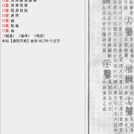
11畫:
魚
鳥
鹵
鹿
麥
麻
12畫:
黃
黍
黑
黹
13畫:
黽
鼎
鼓
鼠
14畫:
鼻
齊
15畫:
齒
16畫:
龍
龜
17畫:
龠
《
補遺
》 《
備考
》 《
考證
》
本站【康熙字典】收录 48,709 个汉字