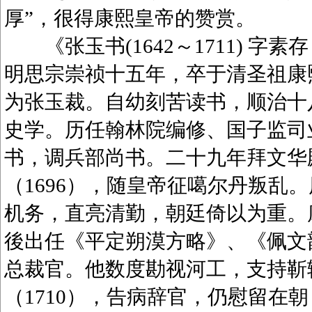
厚”，很得康熙皇帝的赞赏。
《张玉书(1642～1711) 字
明思宗崇祯十五年，卒于清圣祖康
为张玉裁。自幼刻苦读书，顺治十八
史学。历任翰林院编修、国子监司业
书，调兵部尚书。二十九年拜文华
（1696），随皇帝征噶尔丹叛乱
机务，直亮清勤，朝廷倚以为重。康
後出任《平定朔漠方略》、《佩文韵府
总裁官。他数度勘视河工，支持靳
（1710），告病辞官，仍慰留在朝