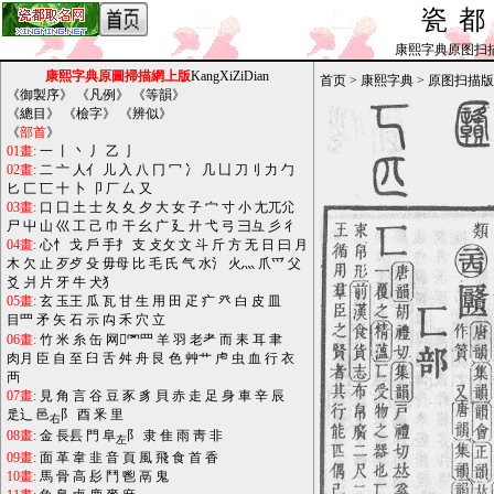
瓷
康熙字典原图扫描版_b
康熙字典原圖掃描網上版
KangXiZiDian
首页
>
康熙字典
>
原图扫描版
《
御製序
》 《
凡例
》 《
等韻
》
《
總目
》 《
檢字
》 《
辨似
》
《
部首
》
01畫:
一
丨
丶
丿
乙
亅
02畫:
二
亠
人亻
儿
入
八
冂
冖
冫
几
凵
刀刂
力
勹
匕
匚
匸
十
卜
卩
厂
厶
又
03畫:
口
囗
土
士
夂
夊
夕
大
女
子
宀
寸
小
尢兀尣
尸
屮
山
巛
工
己
巾
干
幺
广
廴
廾
弋
弓
彐彑
彡
彳
04畫:
心忄
戈
戶
手扌
支
攴攵
文
斗
斤
方
无
日
曰
月
木
欠
止
歹歺
殳
毋母
比
毛
氏
气
水氵
火灬
爪爫
父
爻
爿
片
牙
牛
犬犭
05畫:
玄
玉王
瓜
瓦
甘
生
用
田
疋
疒
癶
白
皮
皿
目罒
矛
矢
石
示
禸
禾
穴
立
06畫:
竹
米
糸
缶
网罓罒
羊
羽
老耂
而
耒
耳
聿
肉月
臣
自
至
臼
舌
舛
舟
艮
色
艸艹
虍
虫
血
行
衣
襾
07畫:
見
角
言
谷
豆
豕
豸
貝
赤
走
足
身
車
辛
辰
辵辶
邑
阝
酉
釆
里
右
08畫:
金
長镸
門
阜
阝
隶
隹
雨
靑
非
左
09畫:
面
革
韋
韭
音
頁
風
飛
食
首
香
10畫:
馬
骨
高
髟
鬥
鬯
鬲
鬼