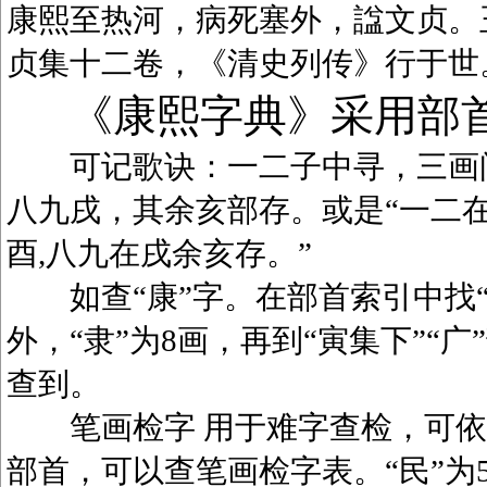
康熙至热河，病死塞外，諡文贞。
贞集十二卷，《清史列传》行于世
《康熙字典》采用部
可记歌诀：一二子中寻，三画问
八九戌，其余亥部存。或是“一二在
酉,八九在戌余亥存。”
如查“康”字。在部首索引中找“广
外，“隶”为8画，再到“寅集下”“广
查到。
笔画检字 用于难字查检，可依笔
部首，可以查笔画检字表。“民”为