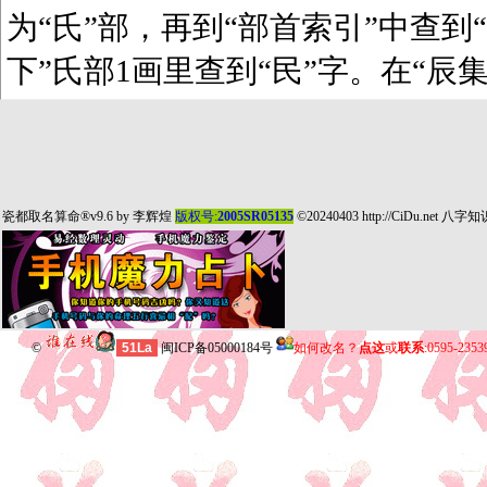
为“氏”部，再到“部首索引”中查到“
下”氏部1画里查到“民”字。在“辰
瓷都取名算命
®v9.6 by
李辉煌
版权号:
2005SR05135
©20240403
http://CiDu.net
八字知
©
51La
闽ICP备05000184号
如何改名？
点这
或
联系
:0595-235