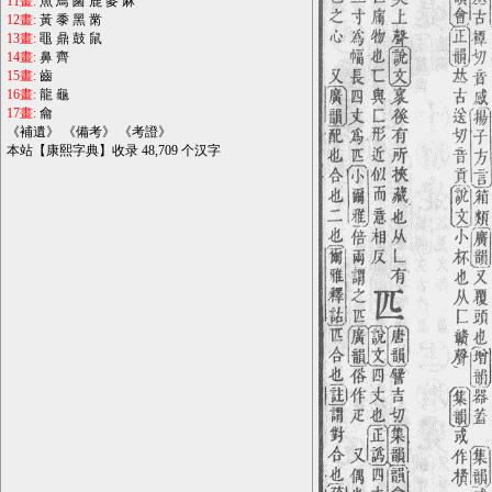
11畫:
魚
鳥
鹵
鹿
麥
麻
12畫:
黃
黍
黑
黹
13畫:
黽
鼎
鼓
鼠
14畫:
鼻
齊
15畫:
齒
16畫:
龍
龜
17畫:
龠
《
補遺
》 《
備考
》 《
考證
》
本站【康熙字典】收录 48,709 个汉字