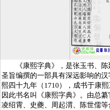
《康熙字典》，是张玉书、陈廷
圣旨编撰的一部具有深远影响的汉
熙四十九年（1710），成书于康熙
因此书名叫《康熙字典》。由总纂
凌绍霄、史夔、周起渭、陈世儒等