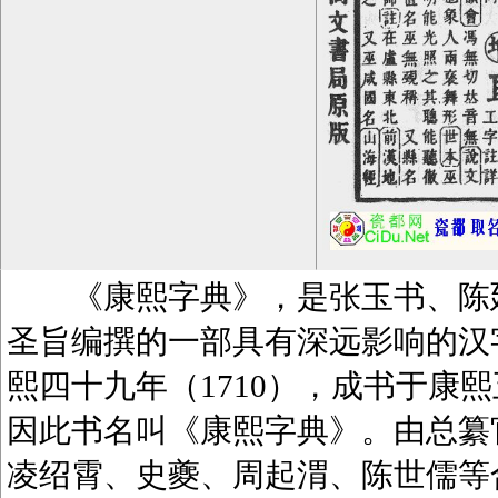
《康熙字典》，是张玉书、陈廷
圣旨编撰的一部具有深远影响的汉
熙四十九年（1710），成书于康熙
因此书名叫《康熙字典》。由总纂
凌绍霄、史夔、周起渭、陈世儒等