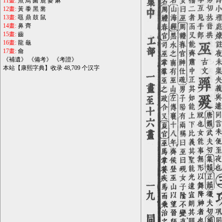
11畫:
魚
鳥
鹵
鹿
麥
麻
12畫:
黃
黍
黑
黹
13畫:
黽
鼎
鼓
鼠
14畫:
鼻
齊
15畫:
齒
16畫:
龍
龜
17畫:
龠
《
補遺
》 《
備考
》 《
考證
》
本站【康熙字典】收录 48,709 个汉字