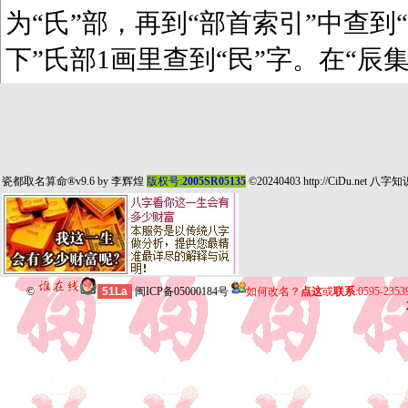
为“氏”部，再到“部首索引”中查到“
下”氏部1画里查到“民”字。在“辰
瓷都取名算命
®v9.6 by
李辉煌
版权号:
2005SR05135
©20240403
http://CiDu.net
八字知
©
51La
闽ICP备05000184号
如何改名？
点这
或
联系
:0595-235