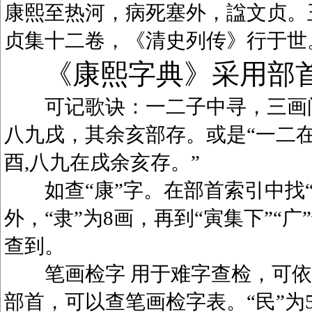
康熙至热河，病死塞外，諡文贞。
贞集十二卷，《清史列传》行于世
《康熙字典》采用部
可记歌诀：一二子中寻，三画问
八九戌，其余亥部存。或是“一二在
酉,八九在戌余亥存。”
如查“康”字。在部首索引中找“广
外，“隶”为8画，再到“寅集下”“广
查到。
笔画检字 用于难字查检，可依笔
部首，可以查笔画检字表。“民”为