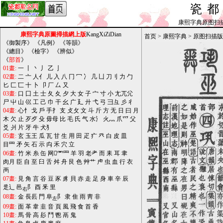
瓷
康熙字典原图扫描版_b
康熙字典原圖掃描網上版
KangXiZiDian
首页
>
康熙字典
>
原图扫描版
《
御製序
》 《
凡例
》 《
等韻
》
《
總目
》 《
檢字
》 《
辨似
》
《
部首
》
01畫:
一
丨
丶
丿
乙
亅
02畫:
二
亠
人亻
儿
入
八
冂
冖
冫
几
凵
刀刂
力
勹
匕
匚
匸
十
卜
卩
厂
厶
又
03畫:
口
囗
土
士
夂
夊
夕
大
女
子
宀
寸
小
尢兀尣
尸
屮
山
巛
工
己
巾
干
幺
广
廴
廾
弋
弓
彐彑
彡
彳
04畫:
心忄
戈
戶
手扌
支
攴攵
文
斗
斤
方
无
日
曰
月
木
欠
止
歹歺
殳
毋母
比
毛
氏
气
水氵
火灬
爪爫
父
爻
爿
片
牙
牛
犬犭
05畫:
玄
玉王
瓜
瓦
甘
生
用
田
疋
疒
癶
白
皮
皿
目罒
矛
矢
石
示
禸
禾
穴
立
06畫:
竹
米
糸
缶
网罓罒
羊
羽
老耂
而
耒
耳
聿
肉月
臣
自
至
臼
舌
舛
舟
艮
色
艸艹
虍
虫
血
行
衣
襾
07畫:
見
角
言
谷
豆
豕
豸
貝
赤
走
足
身
車
辛
辰
辵辶
邑
阝
酉
釆
里
右
08畫:
金
長镸
門
阜
阝
隶
隹
雨
靑
非
左
09畫:
面
革
韋
韭
音
頁
風
飛
食
首
香
10畫:
馬
骨
高
髟
鬥
鬯
鬲
鬼