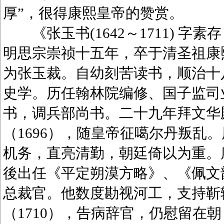
厚”，很得康熙皇帝的赞赏。
《张玉书(1642～1711) 字
明思宗崇祯十五年，卒于清圣祖康
为张玉裁。自幼刻苦读书，顺治十八
史学。历任翰林院编修、国子监司业
书，调兵部尚书。二十九年拜文华
（1696），随皇帝征噶尔丹叛乱
机务，直亮清勤，朝廷倚以为重。康
後出任《平定朔漠方略》、《佩文韵府
总裁官。他数度勘视河工，支持靳
（1710），告病辞官，仍慰留在朝