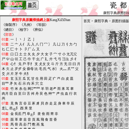
瓷
康熙字典原图扫描版_b
康熙字典原圖掃描網上版
KangXiZiDian
首页
>
康熙字典
>
原图扫描版
《
御製序
》 《
凡例
》 《
等韻
》
《
總目
》 《
檢字
》 《
辨似
》
《
部首
》
01畫:
一
丨
丶
丿
乙
亅
02畫:
二
亠
人亻
儿
入
八
冂
冖
冫
几
凵
刀刂
力
勹
匕
匚
匸
十
卜
卩
厂
厶
又
03畫:
口
囗
土
士
夂
夊
夕
大
女
子
宀
寸
小
尢兀尣
尸
屮
山
巛
工
己
巾
干
幺
广
廴
廾
弋
弓
彐彑
彡
彳
04畫:
心忄
戈
戶
手扌
支
攴攵
文
斗
斤
方
无
日
曰
月
木
欠
止
歹歺
殳
毋母
比
毛
氏
气
水氵
火灬
爪爫
父
爻
爿
片
牙
牛
犬犭
05畫:
玄
玉王
瓜
瓦
甘
生
用
田
疋
疒
癶
白
皮
皿
目罒
矛
矢
石
示
禸
禾
穴
立
06畫:
竹
米
糸
缶
网罓罒
羊
羽
老耂
而
耒
耳
聿
肉月
臣
自
至
臼
舌
舛
舟
艮
色
艸艹
虍
虫
血
行
衣
襾
07畫:
見
角
言
谷
豆
豕
豸
貝
赤
走
足
身
車
辛
辰
辵辶
邑
阝
酉
釆
里
右
08畫:
金
長镸
門
阜
阝
隶
隹
雨
靑
非
左
09畫:
面
革
韋
韭
音
頁
風
飛
食
首
香
10畫:
馬
骨
高
髟
鬥
鬯
鬲
鬼