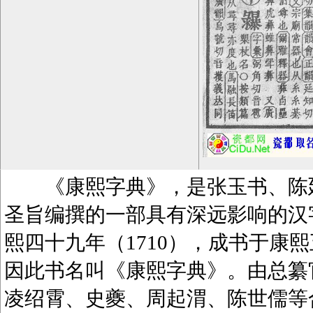
《康熙字典》，是张玉书、陈廷
圣旨编撰的一部具有深远影响的汉
熙四十九年（1710），成书于康熙
因此书名叫《康熙字典》。由总纂
凌绍霄、史夔、周起渭、陈世儒等