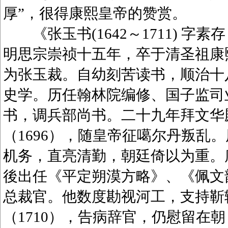
厚”，很得康熙皇帝的赞赏。
《张玉书(1642～1711) 字
明思宗崇祯十五年，卒于清圣祖康
为张玉裁。自幼刻苦读书，顺治十八
史学。历任翰林院编修、国子监司业
书，调兵部尚书。二十九年拜文华
（1696），随皇帝征噶尔丹叛乱
机务，直亮清勤，朝廷倚以为重。康
後出任《平定朔漠方略》、《佩文韵府
总裁官。他数度勘视河工，支持靳
（1710），告病辞官，仍慰留在朝