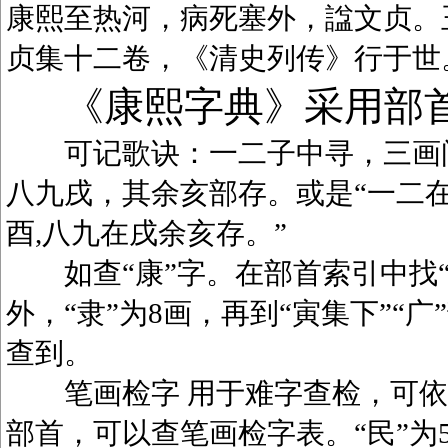
康熙至热河，病死塞外，諡文贞。
贞集十二卷，《清史列传》行于世
《康熙字典》采用部
可记歌诀：一二子中寻，三画问
八九戌，其余亥部存。或是“一二在
酉,八九在戌余亥存。”
如查“康”字。在部首索引中找“广
外，“隶”为8画，再到“寅集下”“广
查到。
笔画检字 用于难字查检，可依笔
部首，可以查笔画检字表。“民”为