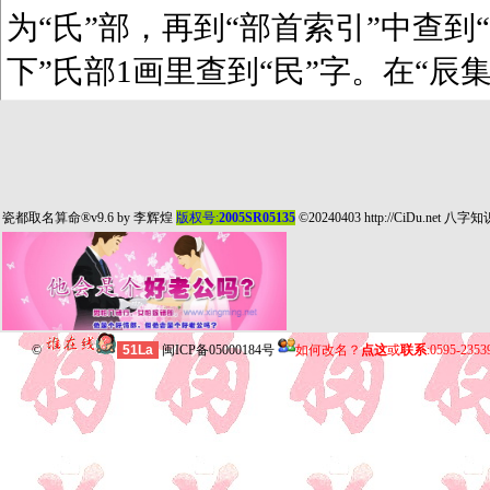
为“氏”部，再到“部首索引”中查到“
下”氏部1画里查到“民”字。在“辰
瓷都取名算命
®v9.6 by
李辉煌
版权号:
2005SR05135
©20240403
http://CiDu.net
八字知
©
51La
闽ICP备05000184号
如何改名？
点这
或
联系
:0595-235