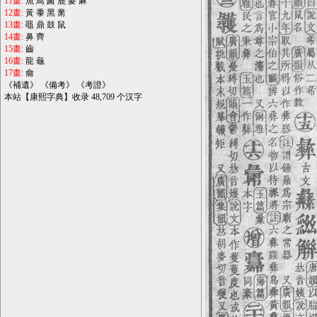
11畫:
魚
鳥
鹵
鹿
麥
麻
12畫:
黃
黍
黑
黹
13畫:
黽
鼎
鼓
鼠
14畫:
鼻
齊
15畫:
齒
16畫:
龍
龜
17畫:
龠
《
補遺
》 《
備考
》 《
考證
》
本站【康熙字典】收录 48,709 个汉字