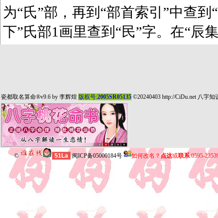
为“氏”部，再到“部首索引”中查到“
下”氏部1画里查到“民”字。在“辰
瓷都取名算命
®v9.6 by
李辉煌
版权号:
2005SR05135
©20240403
http://CiDu.net
八字知
©
51La
闽ICP备05000184号
如何改名？
点这
或
联系
:0595-235