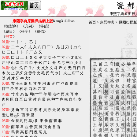
瓷
康熙字典原图扫描版_b
康熙字典原圖掃描網上版
KangXiZiDian
首页
>
康熙字典
>
原图扫描版
《
御製序
》 《
凡例
》 《
等韻
》
《
總目
》 《
檢字
》 《
辨似
》
《
部首
》
01畫:
一
丨
丶
丿
乙
亅
02畫:
二
亠
人亻
儿
入
八
冂
冖
冫
几
凵
刀刂
力
勹
匕
匚
匸
十
卜
卩
厂
厶
又
03畫:
口
囗
土
士
夂
夊
夕
大
女
子
宀
寸
小
尢兀尣
尸
屮
山
巛
工
己
巾
干
幺
广
廴
廾
弋
弓
彐彑
彡
彳
04畫:
心忄
戈
戶
手扌
支
攴攵
文
斗
斤
方
无
日
曰
月
木
欠
止
歹歺
殳
毋母
比
毛
氏
气
水氵
火灬
爪爫
父
爻
爿
片
牙
牛
犬犭
05畫:
玄
玉王
瓜
瓦
甘
生
用
田
疋
疒
癶
白
皮
皿
目罒
矛
矢
石
示
禸
禾
穴
立
06畫:
竹
米
糸
缶
网罓罒
羊
羽
老耂
而
耒
耳
聿
肉月
臣
自
至
臼
舌
舛
舟
艮
色
艸艹
虍
虫
血
行
衣
襾
07畫:
見
角
言
谷
豆
豕
豸
貝
赤
走
足
身
車
辛
辰
辵辶
邑
阝
酉
釆
里
右
08畫:
金
長镸
門
阜
阝
隶
隹
雨
靑
非
左
09畫:
面
革
韋
韭
音
頁
風
飛
食
首
香
10畫:
馬
骨
高
髟
鬥
鬯
鬲
鬼