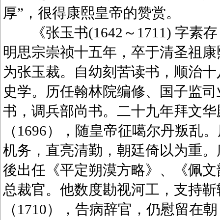
厚”，很得康熙皇帝的赞赏。
《张玉书(1642～1711) 字
明思宗崇祯十五年，卒于清圣祖康
为张玉裁。自幼刻苦读书，顺治十八
史学。历任翰林院编修、国子监司业
书，调兵部尚书。二十九年拜文华
（1696），随皇帝征噶尔丹叛乱
机务，直亮清勤，朝廷倚以为重。康
後出任《平定朔漠方略》、《佩文韵府
总裁官。他数度勘视河工，支持靳
（1710），告病辞官，仍慰留在朝