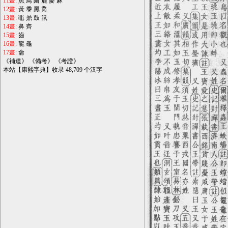
11畫:
魚
鳥
鹵
鹿
麥
麻
12畫:
黃
黍
黑
黹
13畫:
黽
鼎
鼓
鼠
14畫:
鼻
齊
15畫:
齒
16畫:
龍
龜
17畫:
龠
《
補遺
》 《
備考
》 《
考證
》
本站【康熙字典】收录 48,709 个汉字