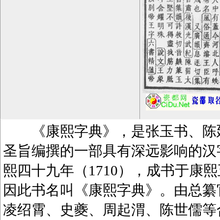
《康熙字典》，是张玉书、陈廷
圣旨编撰的一部具有深远影响的汉
熙四十九年（1710），成书于康熙
因此书名叫《康熙字典》。由总纂
凌绍霄、史夔、周起渭、陈世儒等