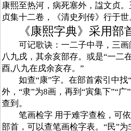
康熙至热河，病死塞外，諡文贞。
贞集十二卷，《清史列传》行于世
《康熙字典》采用部
可记歌诀：一二子中寻，三画问
八九戌，其余亥部存。或是“一二在
酉,八九在戌余亥存。”
如查“康”字。在部首索引中找“广
外，“隶”为8画，再到“寅集下”“广
查到。
笔画检字 用于难字查检，可依笔
部首，可以查笔画检字表。“民”为