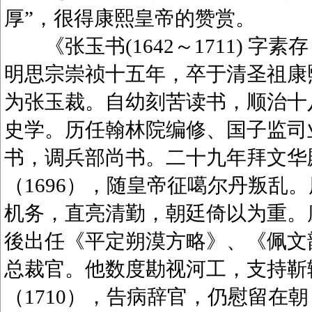
厚”，很得康熙皇帝的赞赏。
《张玉书(1642～1711) 字
明思宗崇祯十五年，卒于清圣祖康
为张玉裁。自幼刻苦读书，顺治十八
史学。历任翰林院编修、国子监司业
书，调兵部尚书。二十九年拜文华
（1696），随皇帝征噶尔丹叛乱
机务，直亮清勤，朝廷倚以为重。康
後出任《平定朔漠方略》、《佩文韵府
总裁官。他数度勘视河工，支持靳
（1710），告病辞官，仍慰留在朝