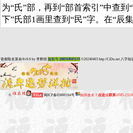
为“氏”部，再到“部首索引”中查到“
下”氏部1画里查到“民”字。在“辰
瓷都取名算命
®v9.6 by
李辉煌
版权号:
2005SR05135
©20240403
http://CiDu.net
八字知
©
51La
闽ICP备05000184号
如何改名？
点这
或
联系
:0595-235