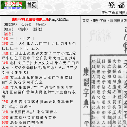
瓷
康熙字典原图扫描版_b
康熙字典原圖掃描網上版
KangXiZiDian
首页
>
康熙字典
>
原图扫描版
《
御製序
》 《
凡例
》 《
等韻
》
《
總目
》 《
檢字
》 《
辨似
》
《
部首
》
01畫:
一
丨
丶
丿
乙
亅
02畫:
二
亠
人亻
儿
入
八
冂
冖
冫
几
凵
刀刂
力
勹
匕
匚
匸
十
卜
卩
厂
厶
又
03畫:
口
囗
土
士
夂
夊
夕
大
女
子
宀
寸
小
尢兀尣
尸
屮
山
巛
工
己
巾
干
幺
广
廴
廾
弋
弓
彐彑
彡
彳
04畫:
心忄
戈
戶
手扌
支
攴攵
文
斗
斤
方
无
日
曰
月
木
欠
止
歹歺
殳
毋母
比
毛
氏
气
水氵
火灬
爪爫
父
爻
爿
片
牙
牛
犬犭
05畫:
玄
玉王
瓜
瓦
甘
生
用
田
疋
疒
癶
白
皮
皿
目罒
矛
矢
石
示
禸
禾
穴
立
06畫:
竹
米
糸
缶
网罓罒
羊
羽
老耂
而
耒
耳
聿
肉月
臣
自
至
臼
舌
舛
舟
艮
色
艸艹
虍
虫
血
行
衣
襾
07畫:
見
角
言
谷
豆
豕
豸
貝
赤
走
足
身
車
辛
辰
辵辶
邑
阝
酉
釆
里
右
08畫:
金
長镸
門
阜
阝
隶
隹
雨
靑
非
左
09畫:
面
革
韋
韭
音
頁
風
飛
食
首
香
10畫:
馬
骨
高
髟
鬥
鬯
鬲
鬼