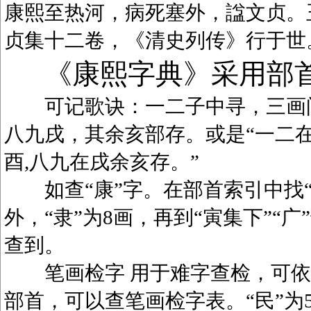
康熙至热河，病死塞外，諡文贞。
贞集十二卷，《清史列传》行于世
《康熙字典》采用部
可记歌诀：一二子中寻，三画问
八九戌，其余亥部存。或是“一二在
酉,八九在戌余亥存。”
如查“康”字。在部首索引中找“广
外，“隶”为8画，再到“寅集下”“广
查到。
笔画检字 用于难字查检，可依笔
部首，可以查笔画检字表。“民”为