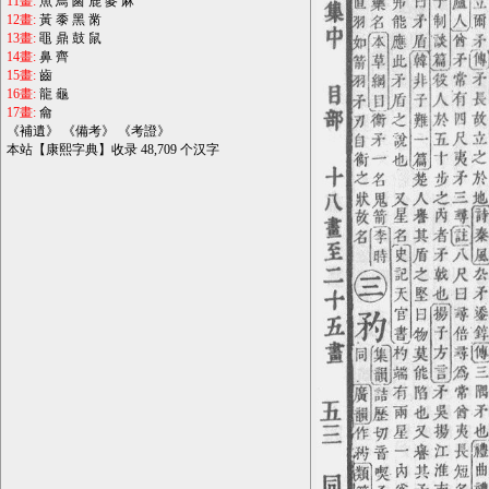
11畫:
魚
鳥
鹵
鹿
麥
麻
12畫:
黃
黍
黑
黹
13畫:
黽
鼎
鼓
鼠
14畫:
鼻
齊
15畫:
齒
16畫:
龍
龜
17畫:
龠
《
補遺
》 《
備考
》 《
考證
》
本站【康熙字典】收录 48,709 个汉字