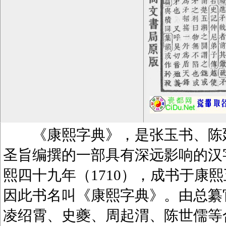
《康熙字典》，是张玉书、陈廷
圣旨编撰的一部具有深远影响的汉
熙四十九年（1710），成书于康熙
因此书名叫《康熙字典》。由总纂
凌绍霄、史夔、周起渭、陈世儒等