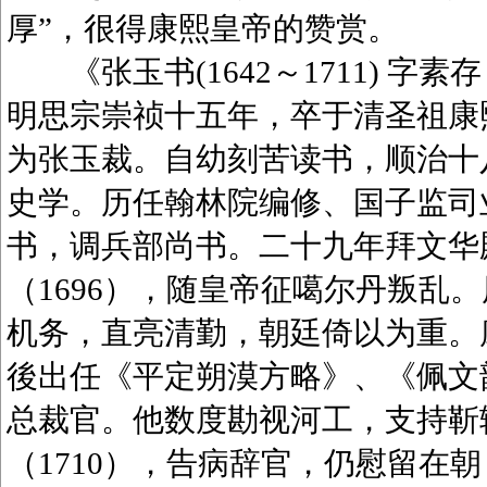
厚”，很得康熙皇帝的赞赏。
《张玉书(1642～1711) 字
明思宗崇祯十五年，卒于清圣祖康
为张玉裁。自幼刻苦读书，顺治十八
史学。历任翰林院编修、国子监司业
书，调兵部尚书。二十九年拜文华
（1696），随皇帝征噶尔丹叛乱
机务，直亮清勤，朝廷倚以为重。康
後出任《平定朔漠方略》、《佩文韵府
总裁官。他数度勘视河工，支持靳
（1710），告病辞官，仍慰留在朝