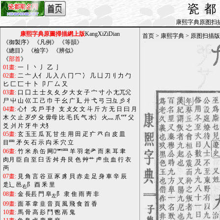
瓷
康熙字典原图扫描版_b
康熙字典原圖掃描網上版
KangXiZiDian
首页
>
康熙字典
>
原图扫描版
《
御製序
》 《
凡例
》 《
等韻
》
《
總目
》 《
檢字
》 《
辨似
》
《
部首
》
01畫:
一
丨
丶
丿
乙
亅
02畫:
二
亠
人亻
儿
入
八
冂
冖
冫
几
凵
刀刂
力
勹
匕
匚
匸
十
卜
卩
厂
厶
又
03畫:
口
囗
土
士
夂
夊
夕
大
女
子
宀
寸
小
尢兀尣
尸
屮
山
巛
工
己
巾
干
幺
广
廴
廾
弋
弓
彐彑
彡
彳
04畫:
心忄
戈
戶
手扌
支
攴攵
文
斗
斤
方
无
日
曰
月
木
欠
止
歹歺
殳
毋母
比
毛
氏
气
水氵
火灬
爪爫
父
爻
爿
片
牙
牛
犬犭
05畫:
玄
玉王
瓜
瓦
甘
生
用
田
疋
疒
癶
白
皮
皿
目罒
矛
矢
石
示
禸
禾
穴
立
06畫:
竹
米
糸
缶
网罓罒
羊
羽
老耂
而
耒
耳
聿
肉月
臣
自
至
臼
舌
舛
舟
艮
色
艸艹
虍
虫
血
行
衣
襾
07畫:
見
角
言
谷
豆
豕
豸
貝
赤
走
足
身
車
辛
辰
辵辶
邑
阝
酉
釆
里
右
08畫:
金
長镸
門
阜
阝
隶
隹
雨
靑
非
左
09畫:
面
革
韋
韭
音
頁
風
飛
食
首
香
10畫:
馬
骨
高
髟
鬥
鬯
鬲
鬼