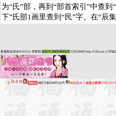
为“氏”部，再到“部首索引”中查到“
下”氏部1画里查到“民”字。在“辰
瓷都取名算命
®v9.6 by
李辉煌
版权号:
2005SR05135
©20240403
http://CiDu.net
八字知
©
51La
闽ICP备05000184号
如何改名？
点这
或
联系
:0595-235