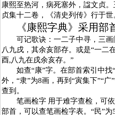
康熙至热河，病死塞外，諡文贞。
贞集十二卷，《清史列传》行于世
《康熙字典》采用部
可记歌诀：一二子中寻，三画问
八九戌，其余亥部存。或是“一二在
酉,八九在戌余亥存。”
如查“康”字。在部首索引中找“广
外，“隶”为8画，再到“寅集下”“广
查到。
笔画检字 用于难字查检，可依笔
部首，可以查笔画检字表。“民”为