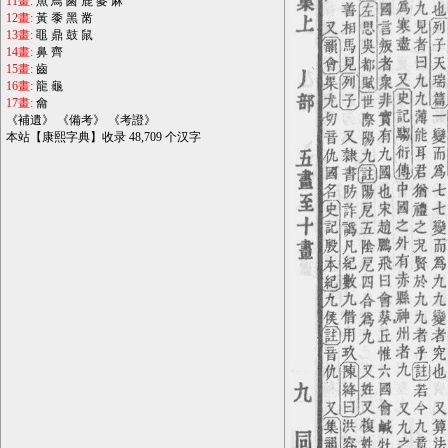
11畫:
魚
鳥
鹵
鹿
麥
麻
12畫:
黃
黍
黑
黹
13畫:
黽
鼎
鼓
鼠
14畫:
鼻
齊
15畫:
齒
16畫:
龍
龜
17畫:
龠
《
補遺
》 《
備考
》 《
考證
》
本站【康熙字典】收录 48,709 个汉字