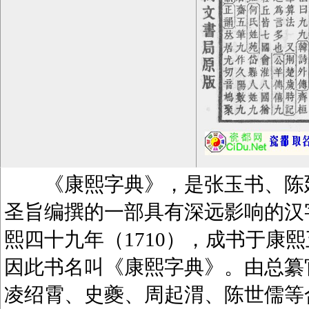
《康熙字典》，是张玉书、陈廷
圣旨编撰的一部具有深远影响的汉
熙四十九年（1710），成书于康熙
因此书名叫《康熙字典》。由总纂
凌绍霄、史夔、周起渭、陈世儒等