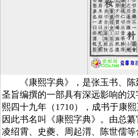
《康熙字典》，是张玉书、陈廷
圣旨编撰的一部具有深远影响的汉
熙四十九年（1710），成书于康熙
因此书名叫《康熙字典》。由总纂
凌绍霄、史夔、周起渭、陈世儒等