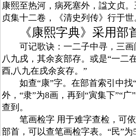
康熙至热河，病死塞外，諡文贞。
贞集十二卷，《清史列传》行于世
《康熙字典》采用部
可记歌诀：一二子中寻，三画问
八九戌，其余亥部存。或是“一二在
酉,八九在戌余亥存。”
如查“康”字。在部首索引中找“广
外，“隶”为8画，再到“寅集下”“广
查到。
笔画检字 用于难字查检，可依笔
部首，可以查笔画检字表。“民”为