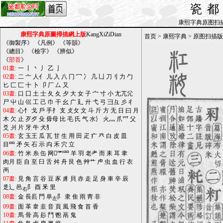
瓷
康熙字典原图扫描版_b
康熙字典原圖掃描網上版
KangXiZiDian
首页
>
康熙字典
>
原图扫描版
《
御製序
》 《
凡例
》 《
等韻
》
《
總目
》 《
檢字
》 《
辨似
》
《
部首
》
01畫:
一
丨
丶
丿
乙
亅
02畫:
二
亠
人亻
儿
入
八
冂
冖
冫
几
凵
刀刂
力
勹
匕
匚
匸
十
卜
卩
厂
厶
又
03畫:
口
囗
土
士
夂
夊
夕
大
女
子
宀
寸
小
尢兀尣
尸
屮
山
巛
工
己
巾
干
幺
广
廴
廾
弋
弓
彐彑
彡
彳
04畫:
心忄
戈
戶
手扌
支
攴攵
文
斗
斤
方
无
日
曰
月
木
欠
止
歹歺
殳
毋母
比
毛
氏
气
水氵
火灬
爪爫
父
爻
爿
片
牙
牛
犬犭
05畫:
玄
玉王
瓜
瓦
甘
生
用
田
疋
疒
癶
白
皮
皿
目罒
矛
矢
石
示
禸
禾
穴
立
06畫:
竹
米
糸
缶
网罓罒
羊
羽
老耂
而
耒
耳
聿
肉月
臣
自
至
臼
舌
舛
舟
艮
色
艸艹
虍
虫
血
行
衣
襾
07畫:
見
角
言
谷
豆
豕
豸
貝
赤
走
足
身
車
辛
辰
辵辶
邑
阝
酉
釆
里
右
08畫:
金
長镸
門
阜
阝
隶
隹
雨
靑
非
左
09畫:
面
革
韋
韭
音
頁
風
飛
食
首
香
10畫:
馬
骨
高
髟
鬥
鬯
鬲
鬼