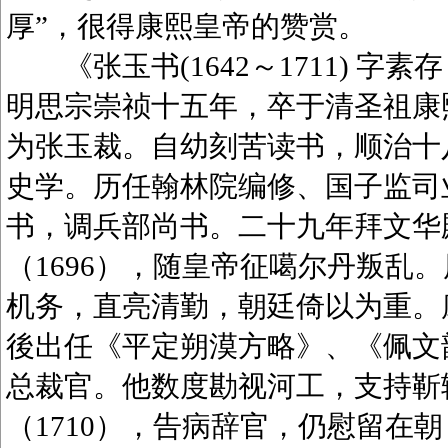
厚”，很得康熙皇帝的赞赏。
《张玉书(1642～1711) 字
明思宗崇祯十五年，卒于清圣祖康
为张玉裁。自幼刻苦读书，顺治十八
史学。历任翰林院编修、国子监司业
书，调兵部尚书。二十九年拜文华
（1696），随皇帝征噶尔丹叛乱
机务，直亮清勤，朝廷倚以为重。康
後出任《平定朔漠方略》、《佩文韵府
总裁官。他数度勘视河工，支持靳
（1710），告病辞官，仍慰留在朝