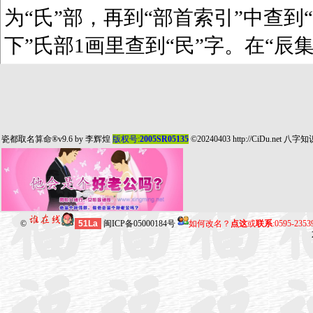
为“氏”部，再到“部首索引”中查到“
下”氏部1画里查到“民”字。在“辰
瓷都取名算命
®v9.6 by
李辉煌
版权号:
2005SR05135
©20240403
http://CiDu.net
八字知
©
51La
闽ICP备05000184号
如何改名？
点这
或
联系
:0595-235