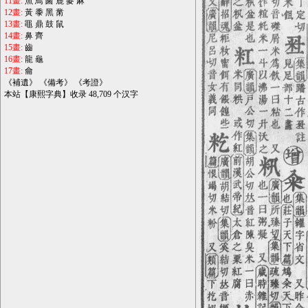
11畫:
魚
鳥
鹵
鹿
麥
麻
12畫:
黃
黍
黑
黹
13畫:
黽
鼎
鼓
鼠
14畫:
鼻
齊
15畫:
齒
16畫:
龍
龜
17畫:
龠
《
補遺
》 《
備考
》 《
考證
》
本站【康熙字典】收录 48,709 个汉字