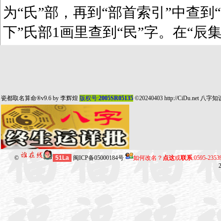
为“氏”部，再到“部首索引”中查到“
下”氏部1画里查到“民”字。在“辰
瓷都取名算命
®v9.6 by
李辉煌
版权号:
2005SR05135
©20240403
http://CiDu.net
八字知
©
51La
闽ICP备05000184号
如何改名？
点这
或
联系
:0595-235