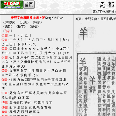
瓷
康熙字典原图扫描版_b
康熙字典原圖掃描網上版
KangXiZiDian
首页
>
康熙字典
>
原图扫描版
《
御製序
》 《
凡例
》 《
等韻
》
《
總目
》 《
檢字
》 《
辨似
》
《
部首
》
01畫:
一
丨
丶
丿
乙
亅
02畫:
二
亠
人亻
儿
入
八
冂
冖
冫
几
凵
刀刂
力
勹
匕
匚
匸
十
卜
卩
厂
厶
又
03畫:
口
囗
土
士
夂
夊
夕
大
女
子
宀
寸
小
尢兀尣
尸
屮
山
巛
工
己
巾
干
幺
广
廴
廾
弋
弓
彐彑
彡
彳
04畫:
心忄
戈
戶
手扌
支
攴攵
文
斗
斤
方
无
日
曰
月
木
欠
止
歹歺
殳
毋母
比
毛
氏
气
水氵
火灬
爪爫
父
爻
爿
片
牙
牛
犬犭
05畫:
玄
玉王
瓜
瓦
甘
生
用
田
疋
疒
癶
白
皮
皿
目罒
矛
矢
石
示
禸
禾
穴
立
06畫:
竹
米
糸
缶
网罓罒
羊
羽
老耂
而
耒
耳
聿
肉月
臣
自
至
臼
舌
舛
舟
艮
色
艸艹
虍
虫
血
行
衣
襾
07畫:
見
角
言
谷
豆
豕
豸
貝
赤
走
足
身
車
辛
辰
辵辶
邑
阝
酉
釆
里
右
08畫:
金
長镸
門
阜
阝
隶
隹
雨
靑
非
左
09畫:
面
革
韋
韭
音
頁
風
飛
食
首
香
10畫:
馬
骨
高
髟
鬥
鬯
鬲
鬼