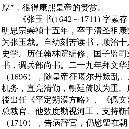
厚”，很得康熙皇帝的赞赏。
《张玉书(1642～1711) 字
明思宗崇祯十五年，卒于清圣祖康
为张玉裁。自幼刻苦读书，顺治十八
史学。历任翰林院编修、国子监司业
书，调兵部尚书。二十九年拜文华
（1696），随皇帝征噶尔丹叛乱
机务，直亮清勤，朝廷倚以为重。康
後出任《平定朔漠方略》、《佩文韵府
总裁官。他数度勘视河工，支持靳
（1710），告病辞官，仍慰留在朝