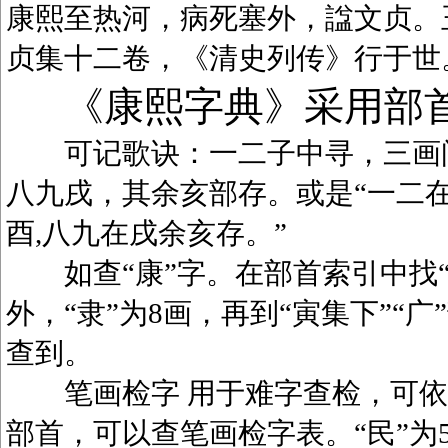
康熙至热河，病死塞外，諡文贞。
贞集十二卷，《清史列传》行于世
《康熙字典》采用部
可记歌诀：一二子中寻，三画问
八九戌，其余亥部存。或是“一二在
酉,八九在戌余亥存。”
如查“康”字。在部首索引中找“广
外，“隶”为8画，再到“寅集下”“广
查到。
笔画检字 用于难字查检，可依笔
部首，可以查笔画检字表。“民”为