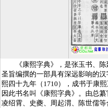
《康熙字典》，是张玉书、陈廷
圣旨编撰的一部具有深远影响的汉
熙四十九年（1710），成书于康熙
因此书名叫《康熙字典》。由总纂
凌绍霄、史夔、周起渭、陈世儒等