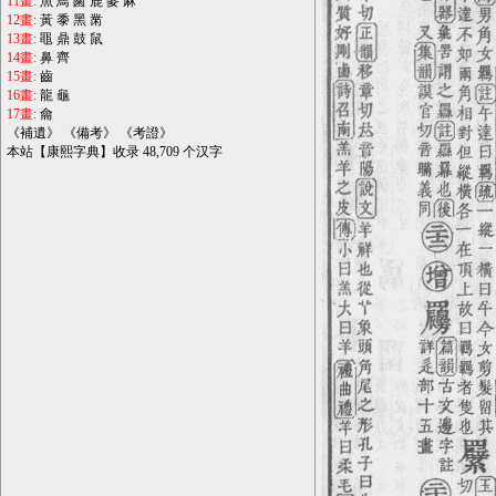
11畫:
魚
鳥
鹵
鹿
麥
麻
12畫:
黃
黍
黑
黹
13畫:
黽
鼎
鼓
鼠
14畫:
鼻
齊
15畫:
齒
16畫:
龍
龜
17畫:
龠
《
補遺
》 《
備考
》 《
考證
》
本站【康熙字典】收录 48,709 个汉字