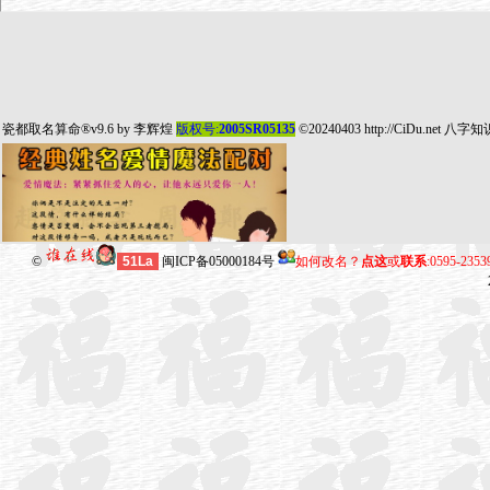
瓷都取名算命
®v9.6 by
李辉煌
版权号:
2005SR05135
©20240403
http://CiDu.net
八字知
©
51La
闽ICP备05000184号
如何改名？
点这
或
联系
:0595-235