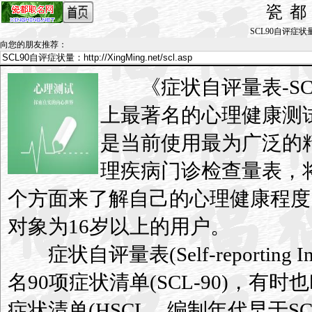
瓷
SCL90自评症状量表_
向您的朋友推荐
：
《症状自评量表-SC
上最著名的心理健康测
是当前使用最为广泛的
理疾病门诊检查量表，
个方面来了解自己的心理健康程度
对象为16岁以上的用户。
症状自评量表(Self-reporting In
名90项症状清单(SCL-90)，有时也叫
症状清单(HSCL，编制年代早于SC