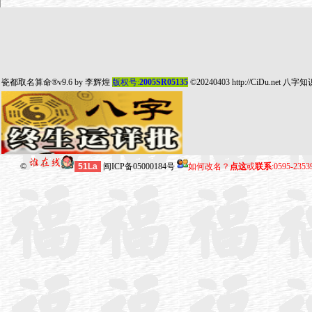
瓷都取名算命
®v9.6 by
李辉煌
版权号:
2005SR05135
©20240403
http://CiDu.net
八字知
©
51La
闽ICP备05000184号
如何改名？
点这
或
联系
:0595-235