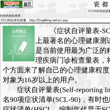
瓷
SCL90自评症状量表_
向您的朋友推荐
：
《症状自评量表-SC
上最著名的心理健康测
是当前使用最为广泛的
理疾病门诊检查量表，
个方面来了解自己的心理健康程度
对象为16岁以上的用户。
症状自评量表(Self-reporting In
名90项症状清单(SCL-90)，有时也叫
症状清单(HSCL，编制年代早于SC