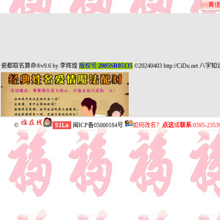
瓷都取名算命
®v9.6 by
李辉煌
版权号:
2005SR05135
©20240403
http://CiDu.net
八字知
©
51La
闽ICP备05000184号
如何改名？
点这
或
联系
:0595-235