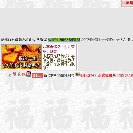
瓷都取名算命
®v9.6 by
李辉煌
版权号:
2005SR05135
©20240403
http://CiDu.net
八字知
©
51La
闽ICP备05000184号
如何改名？
点这
或
联系
:0595-235